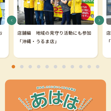
お
店舗編 地域の見守り活動にも参加
店
「沖縄・うるま店」
「
1
2
3
4
5
6
7
8
9
10
11