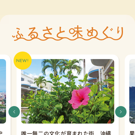
史
唯一無二の文化が育まれた街 沖縄
果