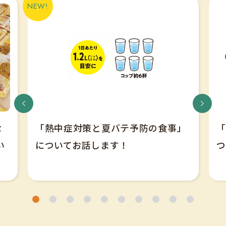
な
「熱中症対策と夏バテ予防の食事」
「
い
についてお話します！
つ
1
2
3
4
5
6
7
8
9
10