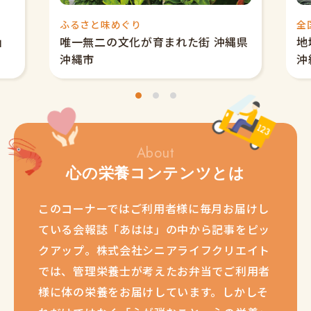
ふるさと味めぐり
全
」
唯一無二の文化が育まれた街 沖縄県
地
沖縄市
沖
1
2
3
About
心の栄養コンテンツとは
このコーナーではご利用者様に毎月お届けし
ている会報誌「あはは」の中から記事をピッ
クアップ。株式会社シニアライフクリエイト
では、管理栄養士が考えたお弁当でご利用者
様に体の栄養をお届けしています。しかしそ