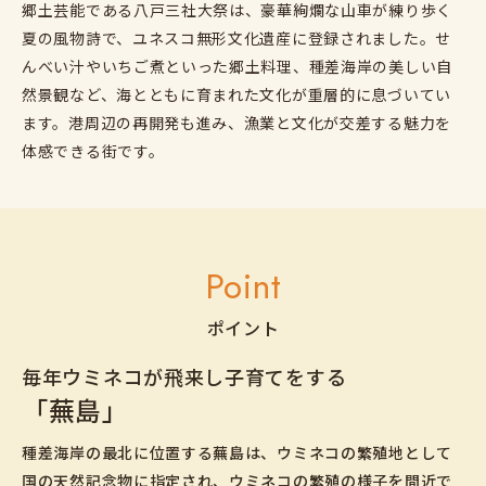
郷土芸能である八戸三社大祭は、豪華絢爛な山車が練り歩く
夏の風物詩で、ユネスコ無形文化遺産に登録されました。せ
んべい汁やいちご煮といった郷土料理、種差海岸の美しい自
然景観など、海とともに育まれた文化が重層的に息づいてい
ます。港周辺の再開発も進み、漁業と文化が交差する魅力を
体感できる街です。
Point
ポイント
毎年ウミネコが飛来し子育てをする
「蕪島」
種差海岸の最北に位置する蕪島は、ウミネコの繁殖地として
国の天然記念物に指定され、ウミネコの繁殖の様子を間近で