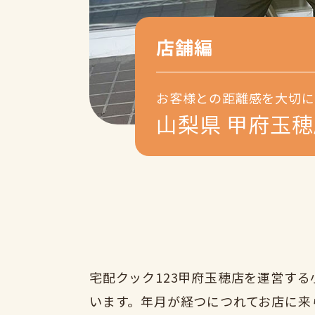
店舗編
お客様との距離感を大切に
山梨県 甲府玉穂
宅配クック123甲府玉穂店を運営す
います。年月が経つにつれてお店に来