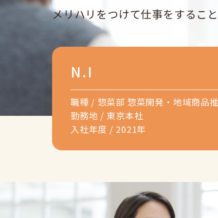
メリハリをつけて仕事をするこ
N.I
職種 /
惣菜部 惣菜開発・地域商品
勤務地 /
東京本社
入社年度 /
2021年