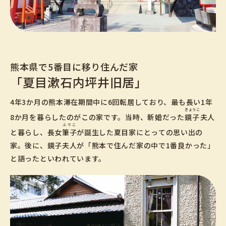
熊本県で5番目に移り住んだ家
「夏目漱石内坪井旧居」
4年3か月の熊本滞在期間中に6回転居しており、最も長い1年
きょうこ
8か月を暮らしたのがこの家です。当時、新婚だった
鏡子
夫人
ふでこ
と暮らし、長女
筆子
が誕生した夏目家にとっての思い出の
家。後に、鏡子夫人が「熊本で住んだ家の中で1番良かった」
と語ったといわれています。