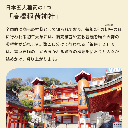
日本五大稲荷の1つ
「高橋稲荷神社」
はつうま
全国的に商売の神様として知られており、毎年2月の
初午
の日
に行われる初午大祭には、商売繁盛や五穀豊穣を願う大勢の
参拝者が訪れます。数回に分けて行われる「福餅まき」で
は、高い石垣の上からまかれる紅白の福餅を拾おうと人々が
詰めかけ、盛り上がります。