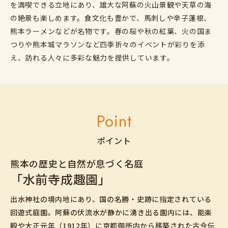
を満喫できる立地にあり、雄大な阿蘇の火山景観や天草の海
の絶景も楽しめます。食文化も豊かで、馬刺しや辛子蓮根、
熊本ラーメンなどが名物です。春の桜や秋の紅葉、火の国ま
つりや熊本城マラソンなど四季折々のイベントが彩りを添
え、訪れる人々に多彩な魅力を提供しています。
Point
ポイント
熊本の歴史と自然が息づく名庭
「水前寺成趣園」
出水神社の境内地にあり、国の名勝・史跡に指定されている
回遊式庭園。阿蘇の伏流水が静かに湧き出る園内には、能楽
殿や大正元年（1912年）に京都御所内から移築された古今伝